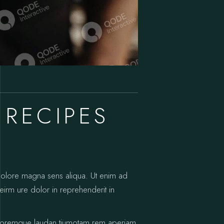
RECIPES
 dolore magna sens aliqua. Ut enim ad
eirm ure dolor in reprehenderit in
m doloremque laudan tiumotam rem aperiam